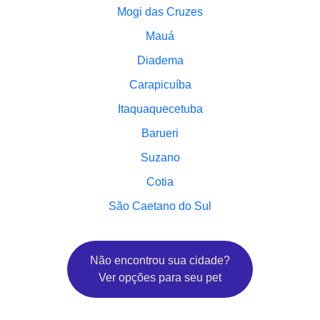
Mogi das Cruzes
Mauá
Diadema
Carapicuíba
Itaquaquecetuba
Barueri
Suzano
Cotia
São Caetano do Sul
Não encontrou sua cidade?
Ver opções para seu pet