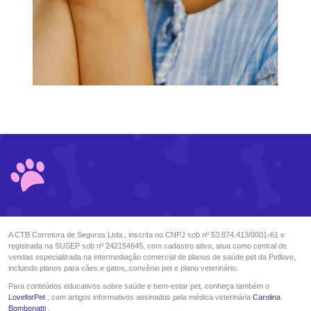
A CTB Corretora de Seguros Ltda., inscrita no CNPJ sob nº 53.874.413/0001-61 e
registrada na SUSEP sob nº 242154645, com cadastro ativo, atua como central de
vendas especializada na intermediação comercial de planos de saúde pet da Petlove,
incluindo planos para cães e gatos, convênio pet e plano veterinário.
Para conteúdos educativos sobre saúde e bem-estar pet, conheça também o
LoveforPet
, com artigos informativos assinados pela médica veterinária
Carolina
Bombonatti
.