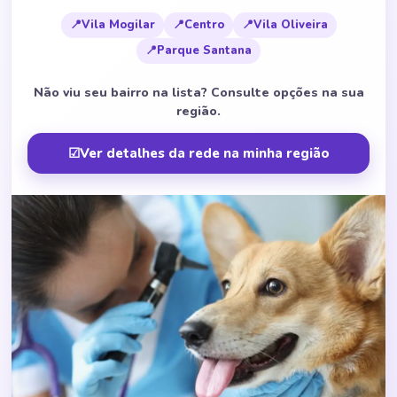
📍
Vila Mogilar
📍
Centro
📍
Vila Oliveira
📍
Parque Santana
Não viu seu bairro na lista? Consulte opções na sua
região.
☑
Ver detalhes da rede na minha região