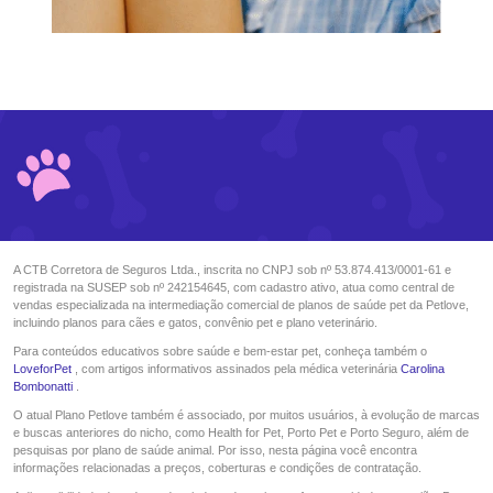
A CTB Corretora de Seguros Ltda., inscrita no CNPJ sob nº 53.874.413/0001-61 e
registrada na SUSEP sob nº 242154645, com cadastro ativo, atua como central de
vendas especializada na intermediação comercial de planos de saúde pet da Petlove,
incluindo planos para cães e gatos, convênio pet e plano veterinário.
Para conteúdos educativos sobre saúde e bem-estar pet, conheça também o
LoveforPet
, com artigos informativos assinados pela médica veterinária
Carolina
Bombonatti
.
O atual Plano Petlove também é associado, por muitos usuários, à evolução de marcas
e buscas anteriores do nicho, como Health for Pet, Porto Pet e Porto Seguro, além de
pesquisas por plano de saúde animal. Por isso, nesta página você encontra
informações relacionadas a preços, coberturas e condições de contratação.