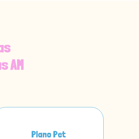
as
s AM
Plano Pet