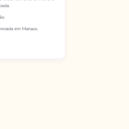
iada.
ão.
denciada em Manaus.