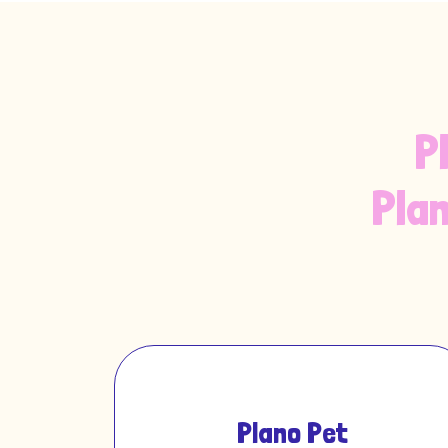
P
Pla
Plano Pet