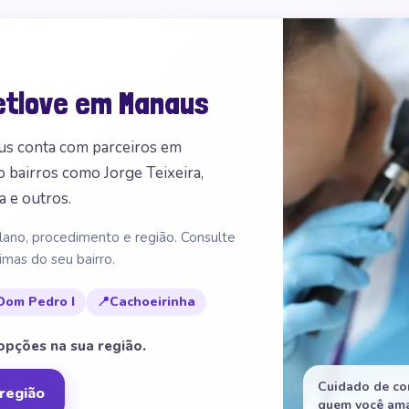
etlove em Manaus
us conta com parceiros em
do bairros como Jorge Teixeira,
 e outros.
lano, procedimento e região. Consulte
imas do seu bairro.
Dom Pedro I
📍
Cachoeirinha
 opções na sua região.
Cuidado de co
região
quem você ama