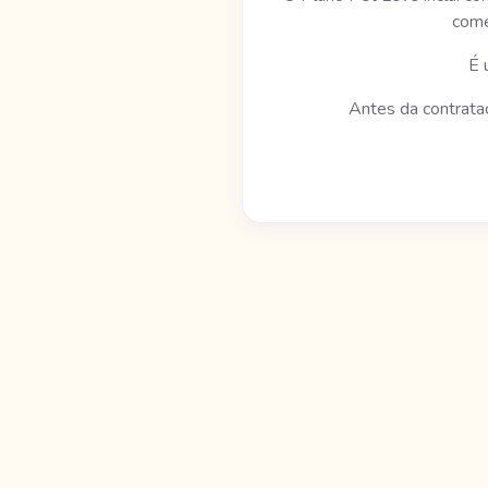
come
É 
Antes da contrataç