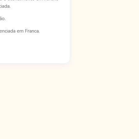
iada.
ão.
enciada em Franca.