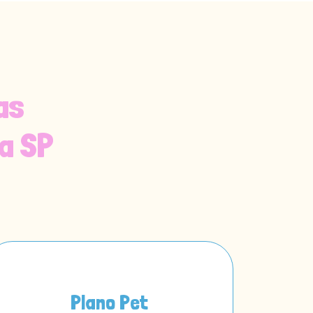
as
a SP
Plano Pet