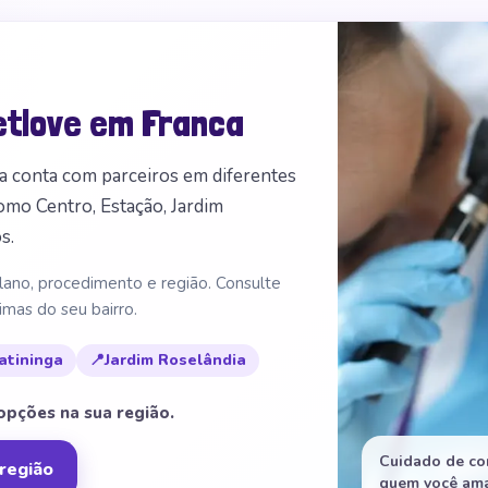
etlove em Franca
a conta com parceiros em diferentes
como Centro, Estação, Jardim
s.
lano, procedimento e região. Consulte
imas do seu bairro.
ratininga
📍
Jardim Roselândia
 opções na sua região.
Cuidado de co
região
quem você ama