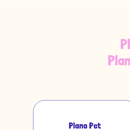
P
Pla
Plano Pet