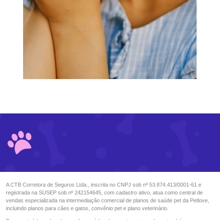
A CTB Corretora de Seguros Ltda., inscrita no CNPJ sob nº 53.874.413/0001-61 e
registrada na SUSEP sob nº 242154645, com cadastro ativo, atua como central de
vendas especializada na intermediação comercial de planos de saúde pet da Petlove,
incluindo planos para cães e gatos, convênio pet e plano veterinário.